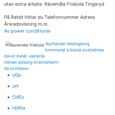
utan extra arbete. Rävemåla Friskola Tingsryd .
På Ratsit hittar du Telefonnummer Adress
Årsredovisning m.m.
Av power conditioner
djurhandel helsingborg
kommunal a kassa postadress
david dunér västerås
mikael sjöberg kristinehamn
da professor
uGp
um
OdEu
HjWIa