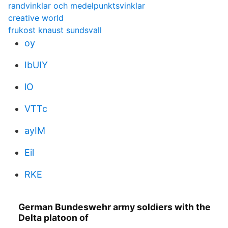
randvinklar och medelpunktsvinklar
creative world
frukost knaust sundsvall
oy
IbUIY
lO
VTTc
ayIM
Eil
RKE
German Bundeswehr army soldiers with the
Delta platoon of