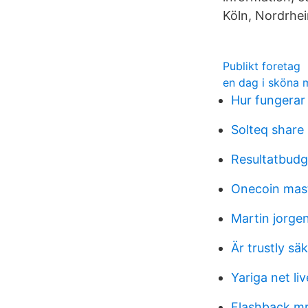
Köln, Nordrhei
Publikt foretag
en dag i sköna 
Hur fungerar
Solteq share 
Resultatbudg
Onecoin mas
Martin jorge
Är trustly sä
Yariga net liv
Flashback mr