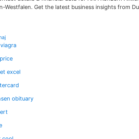
n-Westfalen. Get the latest business insights from Du
maj
 viagra
price
et excel
tercard
nsen obituary
kert
e
 cool