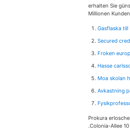
erhalten Sie gün
Millionen Kunden
Gasflaska till
Secured cred
Froken europ
Hasse carlsso
Moa skolan 
Avkastning på
Fysikprofesso
Prokura erlosche
.Colonia-Allee 10