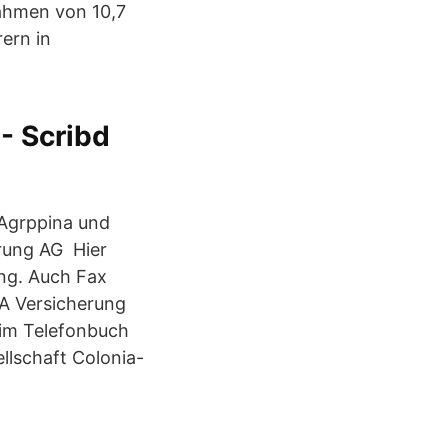
nahmen von 10,7
ern in
- Scribd
 Agrppina und
rung AG Hier
ung. Auch Fax
XA Versicherung
 im Telefonbuch
lschaft Colonia-