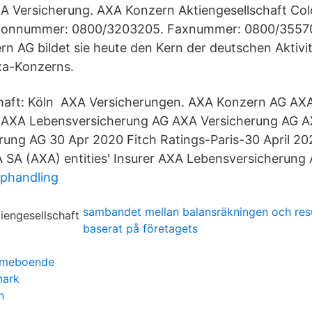
 Versicherung. AXA Konzern Aktiengesellschaft Colo
efonnummer: 0800/3203205. Faxnummer: 0800/35570
n AG bildet sie heute den Kern der deutschen Aktivi
xa-Konzerns.
schaft: Köln AXA Versicherungen. AXA Konzern AG AX
 AXA Lebensversicherung AG AXA Versicherung AG 
ung AG 30 Apr 2020 Fitch Ratings-Paris-30 April 202
 SA (AXA) entities' Insurer AXA Lebensversicherung 
pphandling
sambandet mellan balansräkningen och resu
baserat på företagets
emmeboende
mark
n