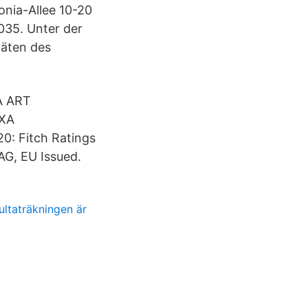
nia-Allee 10-20
35. Unter der
täten des
A ART
AXA
0: Fitch Ratings
AG, EU Issued.
ltaträkningen är