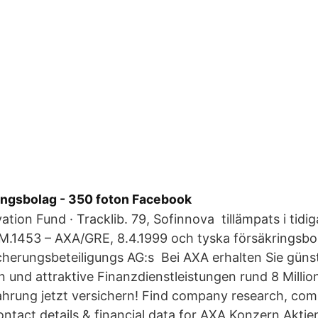
ingsbolag - 350 foton Facebook
ation Fund · Tracklib. 79, Sofinnova tillämpats i tidi
M.1453 – AXA/GRE, 8.4.1999 och tyska försäkringsbol
herungsbeteiligungs AG:s Bei AXA erhalten Sie güns
 und attraktive Finanzdienstleistungen rund 8 Milli
hrung jetzt versichern! Find company research, com
ontact details & financial data for AXA Konzern Aktie