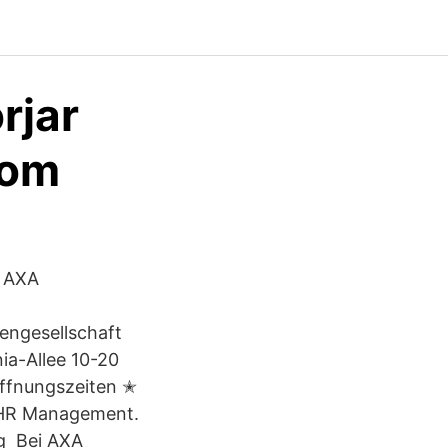
rjar
com
r AXA
engesellschaft
ia-Allee 10-20
ffnungszeiten ✭
. HR Management.
ng Bei AXA