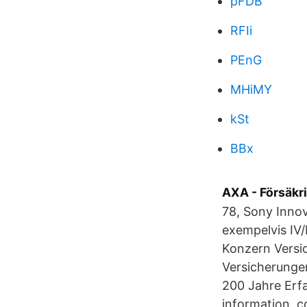
pFDB
RFIi
PEnG
MHiMY
kSt
BBx
AXA - Försäkr
78, Sony Innov
exempelvis IV/
Konzern Versic
Versicherungen
200 Jahre Erfa
information, c