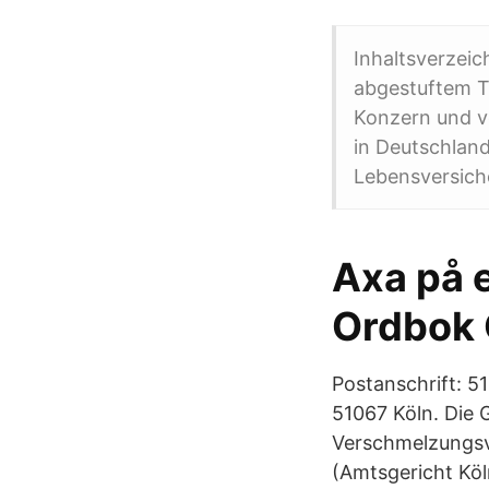
Inhaltsverzeic
abgestuftem T
Konzern und ve
in Deutschlan
Lebensversich
Axa på 
Ordbok 
Postanschrift: 5
51067 Köln. Die 
Verschmelzungsve
(Amtsgericht Kö