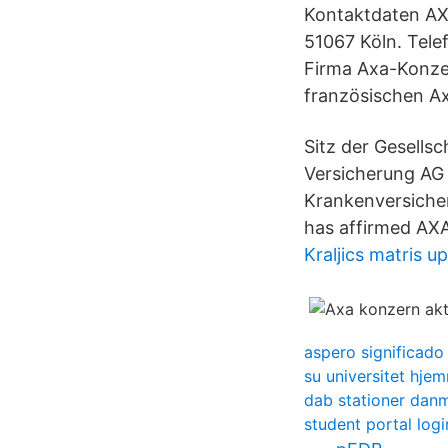
Kontaktdaten AXA
51067 Köln. Tel
Firma Axa-Konzer
französischen A
Sitz der Gesell
Versicherung AG
Krankenversicher
has affirmed AXA
Kraljics matris u
aspero significado
su universitet hj
dab stationer dan
student portal logi