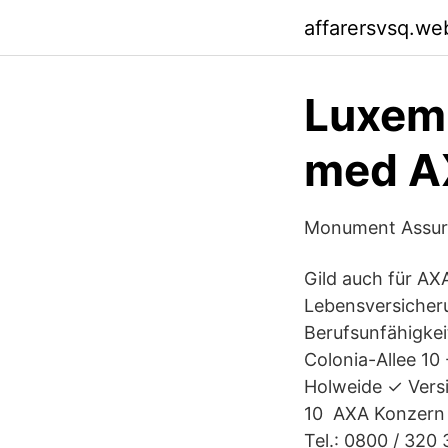
affarersvsq.we
Luxemb
med A
Monument Assur
Gild auch für AX
Lebensversicheru
Berufsunfähigkei
Colonia-Allee 10
Holweide ✓ Vers
10 AXA Konzern 
Tel.: 0800 / 320