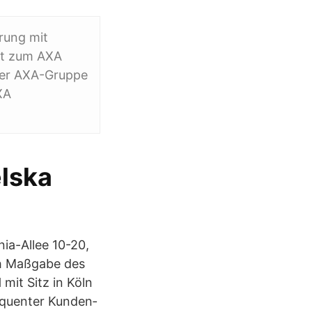
rung mit
rt zum AXA
 der AXA-Gruppe
XA
elska
ia-Allee 10-20,
ch Maßgabe des
mit Sitz in Köln
equenter Kunden­