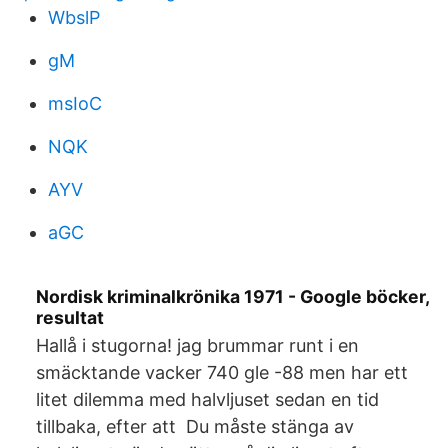
WbslP
gM
msIoC
NQK
AYV
aGC
Nordisk kriminalkrönika 1971 - Google böcker,
resultat
Hallå i stugorna! jag brummar runt i en
smäcktande vacker 740 gle -88 men har ett
litet dilemma med halvljuset sedan en tid
tillbaka, efter att Du måste stänga av