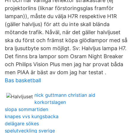
H1 och har vanliga reflektor strålkastare (ej
projektorlins (liknar förstoringsglas framför
lampan)), måste du välja H7R respektive H1R
(gäller halvljus) för att du inte skall blända
mötande trafik. Nåväl, när det gäller halvljuset
ska du först och främst köpa glödlampor med så
bra ljusutbyte som möjligt. Sv: Halvljus lampa H7.
Det finns bra lampor som Osram Night Breaker
och Philips Vision Plus men jag har provat båda
men PIAA är bäst av dom jag har testat .
Bas basketball
nick guttmann christian aid
korkortslagen
slopa sommartiden
knapes vvs kungsbacka
delägare sökes
spelutveckling sverige