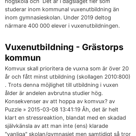
högskola och Det är i dagsläget fler som
studerar inom kommunal vuxenutbildning än
inom gymnasieskolan. Under 2019 deltog
närmare 400 000 elever i vuxenutbildningen.
Vuxenutbildning - Grästorps
kommun
Komvux skall prioritera de vuxna som är över 20
år och fått minst utbildning (skollagen 2010:800)
. Trots denna möjlighet till utbildning i vuxen
ålder är andelen avbrutna studier hög.
Konsekvenser av att hoppa av komvux? av
Puzzle » 2015-03-08 13:41:19 Åh, det är helt
klart en stressreaktion, blandat med en skadad
självkänsla av att man inte (ens) klarade
"vanliga" skolan/gymnasiet men samtidigt så tror