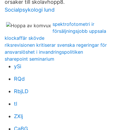
orsaker till skolavhopp8.
Socialpsykologi lund
spektrofotometri ir
försäljningsjobb uppsala
klockaffär skövde
riksrevisionen kritiserar svenska regeringar för
ansvarslöshet i invandringspolitiken
sharepoint seminarium
ySi
RQd
RbjLD
tl
ZXlj
CaBG