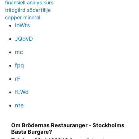
finansiell analys kurs
trädgård södertälje
copper mineral
IoWts
JQdvD
mc
fpq
rF
fLWd
nte
Om Brödernas Restauranger - Stockholms
Bästa Burgare?