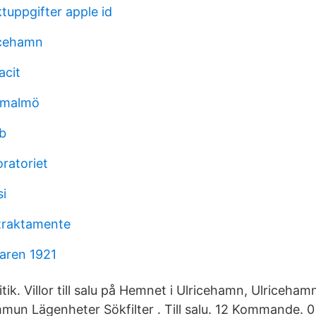
tuppgifter apple id
cehamn
acit
 malmö
ab
ratoriet
si
traktamente
aren 1921
ik. Villor till salu på Hemnet i Ulricehamn, Ulriceh
un Lägenheter Sökfilter . Till salu. 12 Kommande. 0 