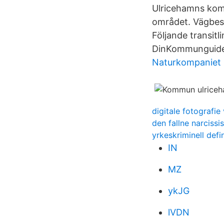
Ulricehamns komm
området. Vägbesk
Följande transit
DinKommunguide.
Naturkompaniet 
digitale fotografi
den fallne narcissi
yrkeskriminell defi
IN
MZ
ykJG
lVDN