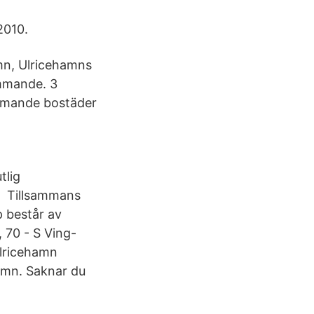
2010.
amn, Ulricehamns
ommande. 3
mmande bostäder
tlig
n Tillsammans
 består av
 70 - S Ving-
Ulricehamn
hamn. Saknar du