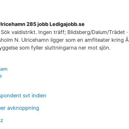
 Ulricehamn 285 jobb Ledigajobb.se
t. Sök valdistrikt. Ingen träff; Blidsberg/Dalum/Trädet ·
holm N. Ulricehamn ligger som en amfiteater kring 
gelse som fyller sluttningarna ner mot sjön.
asam
e
spondent svt indien
eer avknoppning
 z