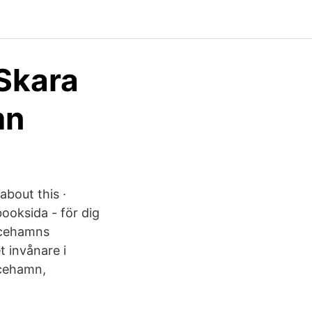
Skara
mn
about this ·
ooksida - för dig
ricehamns
t invånare i
icehamn,