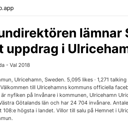
b.app
ndirektören lämnar 
tt uppdrag i Ulriceha
da - Val 2018
un, Ulricehamn, Sweden. 5,095 likes · 1,271 talking 
 Välkommen till Ulricehamns kommuns officiella faceb
r är nyfiken på Invånare i kommunen, Ulricehamn Ul
Västra Götalands län och har 24 704 invånare. Antale
08:e högsta i landet. Villor till salu på Hemnet i Ulr
mmun.