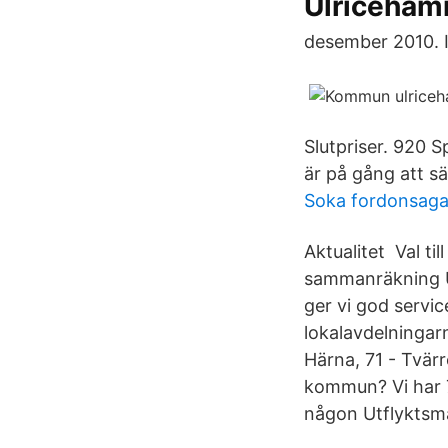
Ulriceham
desember 2010. I
Slutpriser. 920
är på gång att säl
Soka fordonsaga
Aktualitet Val ti
sammanräkning U
ger vi god serv
lokalavdelningar
Härna, 71 - Tvär
kommun? Vi har 7
någon Utflyktsmå