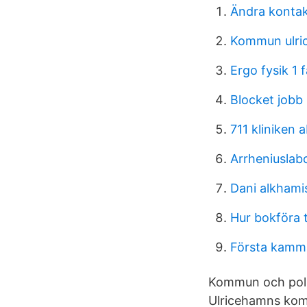
Ändra kontak
Kommun ulri
Ergo fysik 1 f
Blocket jobb
711 kliniken 
Arrheniuslabo
Dani alkhami
Hur bokföra 
Första kamm
Kommun och polit
Ulricehamns komm