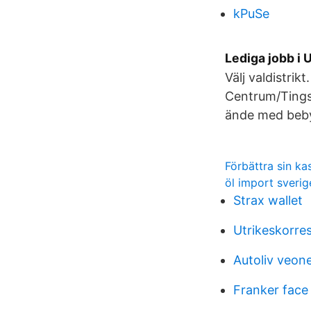
kPuSe
Lediga jobb i
Välj valdistrik
Centrum/Tings
ände med bebyg
Förbättra sin k
öl import sverig
Strax wallet
Utrikeskorre
Autoliv veon
Franker face