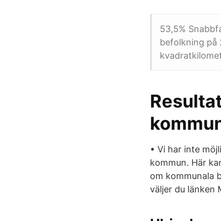
53,5% Snabbfa
befolkning på 
kvadratkilomet
Resultat
kommunr
• Vi har inte mö
kommun. Här kan
om kommunala bidr
väljer du länken 