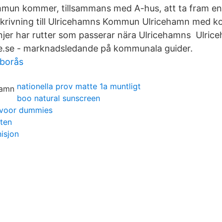
un kommer, tillsammans med A-hus, att ta fram en 
rivning till Ulricehamns Kommun Ulricehamn med koll
linjer har rutter som passerar nära Ulricehamns Ulri
se - marknadsledande på kommunala guider.
borås
nationella prov matte 1a muntligt
boo natural sunscreen
e voor dummies
sten
nisjon