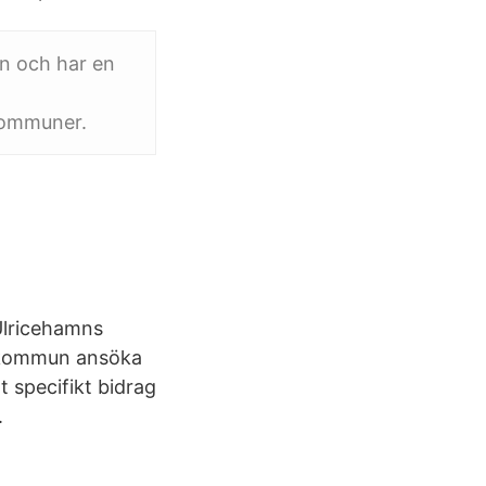
n och har en
 kommuner.
 Ulricehamns
s kommun ansöka
t specifikt bidrag
.