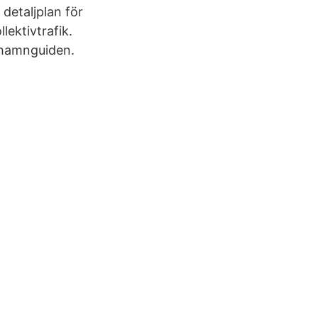
detaljplan för
ektivtrafik.
cehamnguiden.