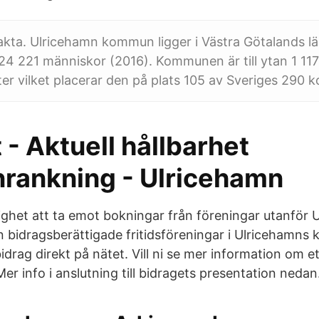
kta. Ulricehamn kommun ligger i Västra Götalands lä
24 221 människor (2016). Kommunen är till ytan 1 117
er vilket placerar den på plats 105 av Sveriges 290
 - Aktuell hållbarhet
ankning - Ulricehamn
jlighet att ta emot bokningar från föreningar utanför
 bidragsberättigade fritidsföreningar i Ulricehamn
ag direkt på nätet. Vill ni se mer information om et
Mer info i anslutning till bidragets presentation nedan