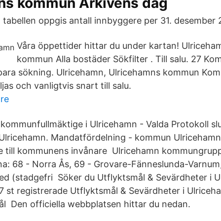
ns kommun Arkivens dag
 tabellen oppgis antall innbyggere per 31. desember 
Våra öppettider hittar du under kartan! Ulriceh
kommun Alla bostäder Sökfilter . Till salu. 27 K
 Spara sökning. Ulricehamn, Ulricehamns kommun Ko
jas och vanligtvis snart till salu.
re
ll kommunfullmäktige i Ulricehamn - Valda Protokoll slu
lricehamn. Mandatfördelning - kommun Ulriceham
ice till kommunens invånare Ulricehamn kommungrupp
na: 68 - Norra Ås, 69 - Grovare-Fänneslunda-Varnum,
red (stadgefri Söker du Utflyktsmål & Sevärdheter i 
 st registrerade Utflyktsmål & Sevärdheter i Ulrice
l Den officiella webbplatsen hittar du nedan.