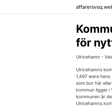
affarersvsq.we
Kommu
för ny
Ulricehamn - Val
Ulricehamns komm
1,497 were here.
som bor här elle
kommun ligger i 
kommunen är det 1
Ulricehamns ko